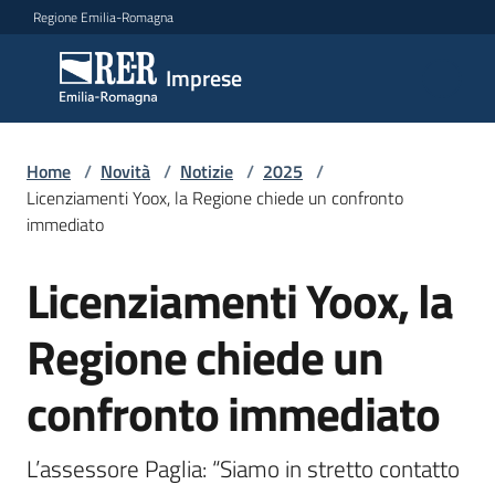
Vai al contenuto
Vai alla navigazione
Vai al footer
Regione Emilia-Romagna
Imprese
Imprese
Argomenti
Home
/
Novità
/
Notizie
/
2025
/
Licenziamenti Yoox, la Regione chiede un confronto
immediato
Novità
Licenziamenti Yoox, la
Salta al contenuto
Regione chiede un
Servizi
confronto immediato
Leggi
Atti
Bandi
L’assessore Paglia: “Siamo in stretto contatto 