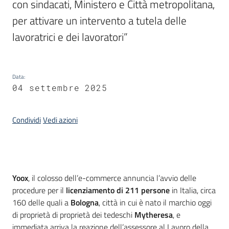
con sindacati, Ministero e Città metropolitana, 
per attivare un intervento a tutela delle 
Piani
lavoratrici e dei lavoratori”
Programmi
Progetti
Data
:
04 settembre 2025
Condividi
Vedi azioni
Newsletter
Seguici
Introduzione
Yoox
, il colosso dell’e-commerce annuncia l’avvio delle
su
procedure per il
licenziamento di 211 persone
in Italia, circa
160 delle quali a
Bologna
, città in cui è nato il marchio oggi
di proprietà di proprietà dei tedeschi
Mytheresa
, e
immediata arriva la reazione dell’assessore al Lavoro della