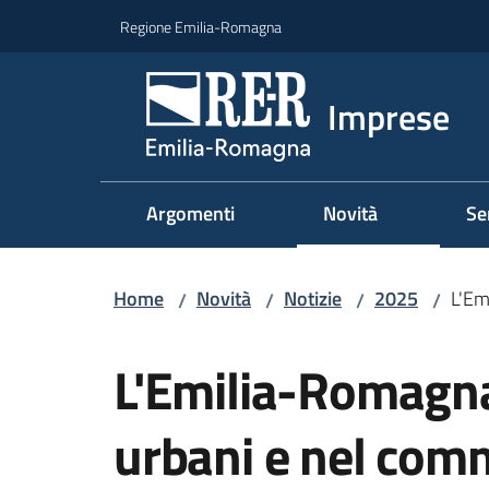
Vai al contenuto
Vai alla navigazione
Vai al footer
Regione Emilia-Romagna
Imprese
Argomenti
Novità
Se
Home
Novità
Notizie
2025
L'Em
/
/
/
/
Salta al contenuto
L'Emilia-Romagna 
urbani e nel comm