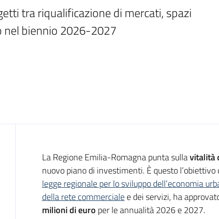
etti tra riqualificazione di mercati, spazi 
io nel biennio 2026-2027
Introduzione
La Regione Emilia-Romagna punta sulla
vitalità
nuovo piano di investimenti. È questo l’obiettivo 
legge regionale per lo sviluppo dell’economia urb
della rete commerciale
e dei servizi, ha approva
milioni di euro
per le annualità 2026 e 2027.