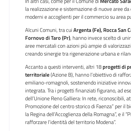
In altri casi, come per il Comune di
Mercato Sara
la realizzazione e sistemazione di nuove aree da 
moderni e accoglienti per il commercio su area pu
Alcuni Comuni, tra cui
Argenta (Fe), Rocca San 
Fornovo di Taro (Pr)
, hanno invece scelto di unire
aree mercatali con azioni più ampie di valorizzaz
creando sinergie tra rigenerazione urbana e rilan
Accanto a questi interventi, altri 18
progetti di 
territoriale
(Azione B), hanno l’obiettivo di rafforza
emiliano-romagnoli, sostenendo iniziative innov
integrata. Tra i progetti finanziati figurano, ad 
dell’Unione Reno Galliera: In rete, riconoscibili, at
Promozione del centro storico di Faenza” per il
la Regina dell’Accoglienza della Romagna”, e il “P
rafforzare l’identità del territorio Modena”.