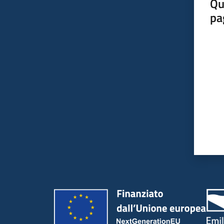
Qu
pa
Valut