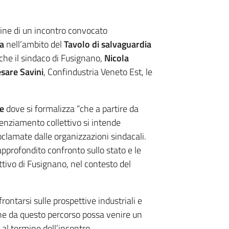
mine di un incontro convocato
a
nell’ambito del
Tavolo di salvaguardia
nche il sindaco di Fusignano,
Nicola
sare Savini
, Confindustria Veneto Est, le
le
dove si formalizza “che a partire da
icenziamento collettivo si intende
oclamate dalle organizzazioni sindacali.
approfondito confronto sullo stato e le
uttivo di Fusignano, nel contesto del
frontarsi sulle prospettive industriali e
che da questo percorso possa venire un
al termine dell’incontro.