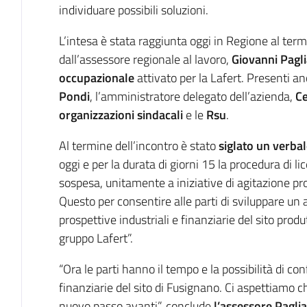
individuare possibili soluzioni.
L’intesa è stata raggiunta oggi in Regione al ter
dall’assessore regionale al lavoro,
Giovanni Pagli
occupazionale
attivato per la Lafert. Presenti a
Pondi
, l’amministratore delegato dell’azienda,
Ce
organizzazioni sindacali
e le
Rsu
.
Al termine dell’incontro è stato
siglato un verba
oggi e per la durata di giorni 15 la procedura di l
sospesa, unitamente a iniziative di agitazione pr
Questo per consentire alle parti di sviluppare un 
prospettive industriali e finanziarie del sito prod
gruppo Lafert”.
“Ora le parti hanno il tempo e la possibilità di con
finanziarie del sito di Fusignano. Ci aspettiamo 
nuovo passo avanti”, conclude
l’assessore Paglia