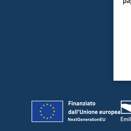
pa
Valut