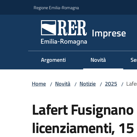
Vai al contenuto
Vai alla navigazione
Vai al footer
Regione Emilia-Romagna
Imprese
Argomenti
Novità
Se
Home
Novità
Notizie
2025
Lafe
/
/
/
/
Salta al contenuto
Lafert Fusignano 
licenziamenti, 15 