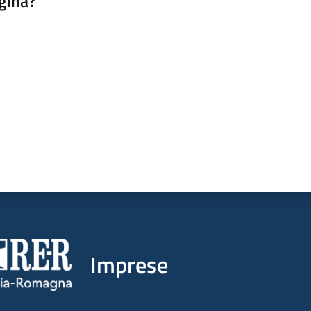
gina?
a da 1 a 5 stelle
Imprese