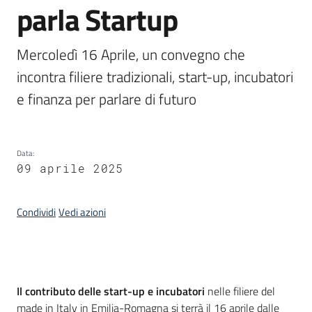
parla Startup
Piani
Programmi
Mercoledì 16 Aprile, un convegno che 
Progetti
incontra filiere tradizionali, start-up, incubatori 
e finanza per parlare di futuro
Data
:
09 aprile 2025
Newsletter
Condividi
Vedi azioni
Seguici
su
Introduzione
Il contributo delle start-up e incubatori
nelle filiere del
made in Italy in Emilia-Romagna si terrà il 16 aprile dalle