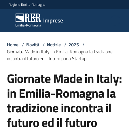
Vai al contenuto
Vai alla navigazione
Vai al footer
Regione Emilia-Romagna
Imprese
Imprese
Argomenti
Home
/
Novità
/
Notizie
/
2025
/
Giornate Made in Italy: in Emilia-Romagna la tradizione
incontra il futuro ed il futuro parla Startup
Novità
Giornate Made in Italy:
Salta al contenuto
in Emilia-Romagna la
Servizi
tradizione incontra il
Leggi
Atti
futuro ed il futuro
Bandi