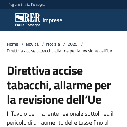
Vai al contenuto
Vai alla navigazione
Vai al footer
Regione Emilia-Romagna
Imprese
Imprese
Argomenti
Home
/
Novità
/
Notizie
/
2025
/
Direttiva accise tabacchi, allarme per la revisione dell’Ue
Direttiva accise
Salta al contenuto
Novità
tabacchi, allarme per
Servizi
la revisione dell’Ue
Leggi
Atti
Il Tavolo permanente regionale sottolinea il 
Bandi
pericolo di un aumento delle tasse fino al 