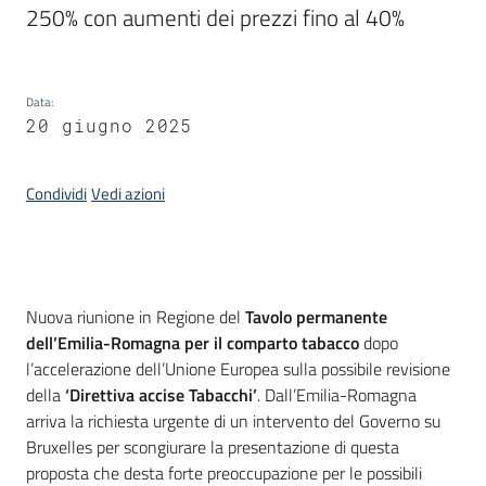
250% con aumenti dei prezzi fino al 40%
Piani
Programmi
Progetti
Data
:
20 giugno 2025
Condividi
Vedi azioni
Newsletter
Introduzione
Nuova riunione in Regione del
Tavolo permanente
dell’Emilia-Romagna per il comparto tabacco
dopo
Seguici
l’accelerazione dell’Unione Europea sulla possibile revisione
su
della
‘Direttiva accise Tabacchi’
. Dall’Emilia-Romagna
arriva la richiesta urgente di un intervento del Governo su
Bruxelles per scongiurare la presentazione di questa
proposta che desta forte preoccupazione per le possibili