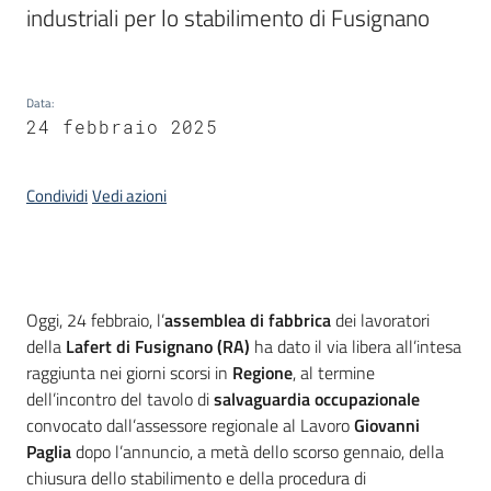
industriali per lo stabilimento di Fusignano
Piani
Programmi
Progetti
Data
:
24 febbraio 2025
Condividi
Vedi azioni
Newsletter
Introduzione
Oggi, 24 febbraio, l’
assemblea di fabbrica
dei lavoratori
della
Lafert di Fusignano (RA)
ha dato il via libera all’intesa
Seguici
raggiunta nei giorni scorsi in
Regione
, al termine
su
dell’incontro del tavolo di
salvaguardia occupazionale
convocato dall’assessore regionale al Lavoro
Giovanni
Paglia
dopo l’annuncio, a metà dello scorso gennaio, della
chiusura dello stabilimento e della procedura di