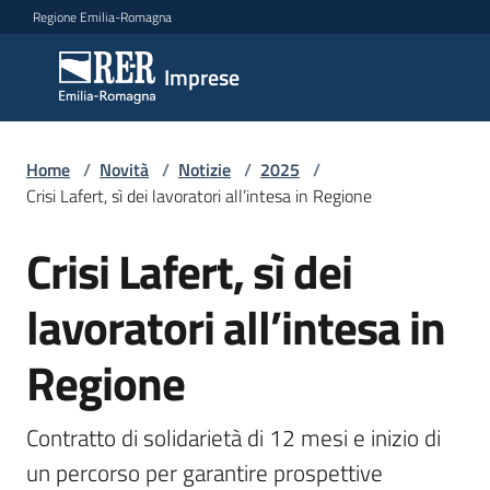
Vai al contenuto
Vai alla navigazione
Vai al footer
Regione Emilia-Romagna
Imprese
Imprese
Argomenti
Home
/
Novità
/
Notizie
/
2025
/
Crisi Lafert, sì dei lavoratori all’intesa in Regione
Crisi Lafert, sì dei
Salta al contenuto
Novità
lavoratori all’intesa in
Servizi
Regione
Leggi
Atti
Contratto di solidarietà di 12 mesi e inizio di 
Bandi
un percorso per garantire prospettive 