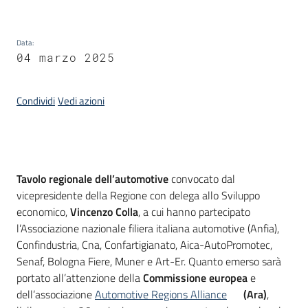
Piani
Data
:
Programmi
04 marzo 2025
Progetti
Condividi
Vedi azioni
Newsletter
Introduzione
Tavolo regionale dell’automotive
convocato dal
vicepresidente della Regione con delega allo Sviluppo
economico,
Vincenzo Colla
, a cui hanno partecipato
l’Associazione nazionale filiera italiana automotive (Anfia),
Seguici
Confindustria, Cna, Confartigianato, Aica-AutoPromotec,
su
Senaf, Bologna Fiere, Muner e Art-Er. Quanto emerso sarà
portato all’attenzione della
Commissione europea
e
dell’associazione
Automotive Regions Alliance
(Ara)
,