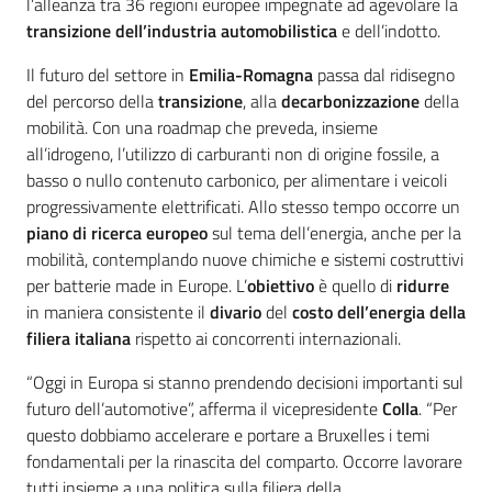
l’alleanza tra 36 regioni europee impegnate ad agevolare la
transizione dell’industria automobilistica
e dell’indotto.
Il futuro del settore in
Emilia-Romagna
passa dal ridisegno
del percorso della
transizione
, alla
decarbonizzazione
della
mobilità. Con una roadmap che preveda, insieme
all’idrogeno, l’utilizzo di carburanti non di origine fossile, a
basso o nullo contenuto carbonico, per alimentare i veicoli
progressivamente elettrificati. Allo stesso tempo occorre un
piano di ricerca europeo
sul tema dell’energia, anche per la
mobilità, contemplando nuove chimiche e sistemi costruttivi
per batterie made in Europe. L’
obiettivo
è quello di
ridurre
in maniera consistente il
divario
del
costo
dell’energia della
filiera italiana
rispetto ai concorrenti internazionali.
“Oggi in Europa si stanno prendendo decisioni importanti sul
futuro dell’automotive”, afferma il vicepresidente
Colla
. “Per
questo dobbiamo accelerare e portare a Bruxelles i temi
fondamentali per la rinascita del comparto. Occorre lavorare
tutti insieme a una politica sulla filiera della