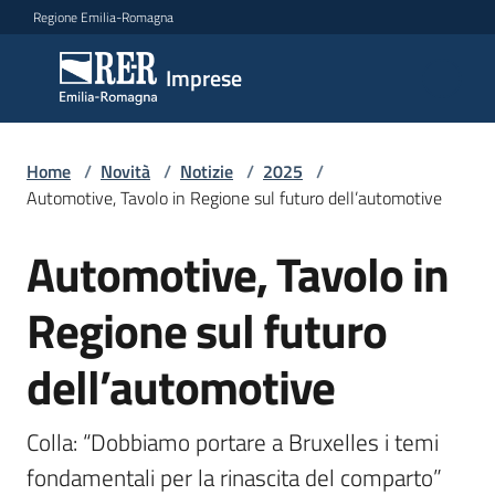
Vai al contenuto
Vai alla navigazione
Vai al footer
Regione Emilia-Romagna
Imprese
Imprese
Argomenti
Home
/
Novità
/
Notizie
/
2025
/
Automotive, Tavolo in Regione sul futuro dell’automotive
Automotive, Tavolo in
Salta al contenuto
Novità
Regione sul futuro
Servizi
dell’automotive
Leggi
Atti
Colla: “Dobbiamo portare a Bruxelles i temi 
Bandi
fondamentali per la rinascita del comparto”