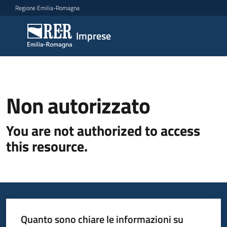
Vai al contenuto
Vai alla navigazione
Vai al footer
Regione Emilia-Romagna
Imprese
Imprese
Argomenti
Non autorizzato
Novità
You are not authorized to access
this resource.
Servizi
Leggi
Atti
Bandi
Quanto sono chiare le informazioni su