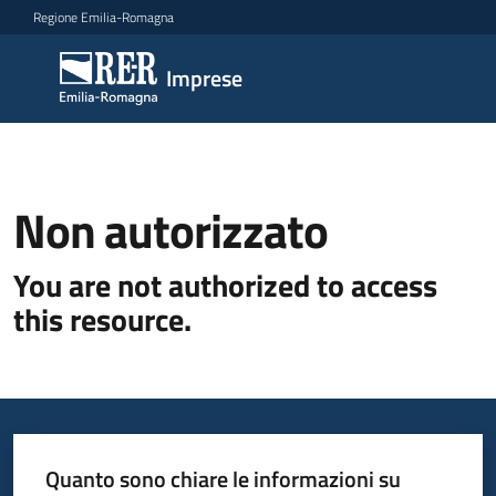
Vai al contenuto
Vai alla navigazione
Vai al footer
Regione Emilia-Romagna
Imprese
Imprese
Argomenti
Non autorizzato
Novità
You are not authorized to access
this resource.
Servizi
Leggi
Atti
Bandi
Quanto sono chiare le informazioni su