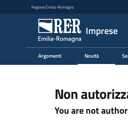
Vai al contenuto
Vai alla navigazione
Vai al footer
Regione Emilia-Romagna
Imprese
Argomenti
Novità
Se
Non autorizz
You are not author