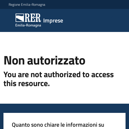
Vai al contenuto
Vai alla navigazione
Vai al footer
Regione Emilia-Romagna
Imprese
Imprese
Argomenti
Non autorizzato
Novità
You are not authorized to access
this resource.
Servizi
Leggi
Atti
Bandi
Quanto sono chiare le informazioni su