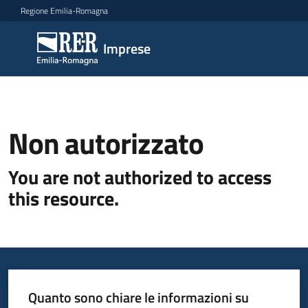
Vai al contenuto
Vai alla navigazione
Vai al footer
Regione Emilia-Romagna
Imprese
Imprese
Argomenti
Non autorizzato
Novità
You are not authorized to access
this resource.
Servizi
Leggi
Atti
Bandi
Quanto sono chiare le informazioni su