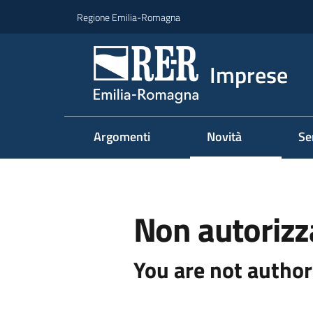
Vai al contenuto
Vai alla navigazione
Vai al footer
Regione Emilia-Romagna
Imprese
Argomenti
Novità
Se
Non autorizz
You are not author