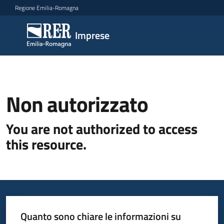
Vai al contenuto
Vai alla navigazione
Vai al footer
Regione Emilia-Romagna
Imprese
Imprese
Argomenti
Non autorizzato
Novità
You are not authorized to access
this resource.
Servizi
Leggi
Atti
Bandi
Quanto sono chiare le informazioni su