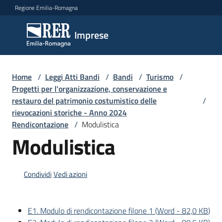
Vai al contenuto
Vai alla navigazione
Vai al footer
Regione Emilia-Romagna
Imprese
Imprese
Argomenti
Home
/
Leggi Atti Bandi
/
Bandi
/
Turismo
/
Progetti per l'organizzazione, conservazione e
restauro del patrimonio costumistico delle
/
rievocazioni storiche - Anno 2024
Novità
Rendicontazione
/
Modulistica
Modulistica
Servizi
Condividi
Vedi azioni
Leggi
Atti
Bandi
E1. Modulo di rendicontazione filone 1
(
Word
-
82,0 KB
)