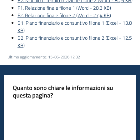
E2. Modulo di rendicontazione filone 2
(
Word
-
80,5 KB
)
F1. Relazione finale filone 1
(
Word
-
28,3 KB
)
Piani
F2. Relazione finale filone 2
(
Word
-
27,4 KB
)
Programmi
G1. Piano finanziario e consuntivo filone 1
(
Excel
-
13,8
Progetti
KB
)
G2. Piano finanziario e consuntivo filone 2
(
Excel
-
12,5
KB
)
Ultimo aggiornamento
:
15-05-2026 12:32
Newsletter
Quanto sono chiare le informazioni su
questa pagina?
Seguici
Valuta da 1 a 5 stelle
su