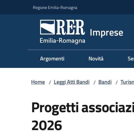
Vai al contenuto
Vai alla navigazione
Vai al footer
Regione Emilia-Romagna
Imprese
Argomenti
Novità
Se
Home
Leggi Atti Bandi
Bandi
Turis
/
/
/
Salta al contenuto
Progetti associaz
2026