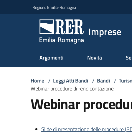
Vai al contenuto
Vai alla navigazione
Vai al footer
Regione Emilia-Romagna
Imprese
Argomenti
Novità
Se
Home
Leggi Atti Bandi
Bandi
Turis
/
/
/
Webinar procedure di rendicontazione
Webinar procedur
Slide di presentazione delle procedure
(
P