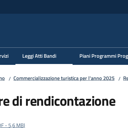
rvizi
Leggi Atti Bandi
Piani Programmi Prog
mo
Commercializzazione turistica per l'anno 2025
R
/
/
e di rendicontazione
DF
-
5,6 MB
)