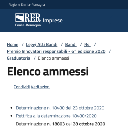
Vai al contenuto
Vai alla navigazione
Vai al footer
Regione Emilia-Romagna
Imprese
Imprese
Argomenti
Home
/
Leggi Atti Bandi
/
Bandi
/
Rsi
/
Premio Innovatori responsabili - 6° edizione 2020
/
Graduatoria
/
Elenco ammessi
Elenco ammessi
Novità
Condividi
Vedi azioni
Servizi
Leggi
Determinazione n. 18480 del 23 ottobre 2020
Atti
Rettifica alla determinazione 18480/2020
Bandi
Determinazione
n. 18803
del
28 ottobre 2020