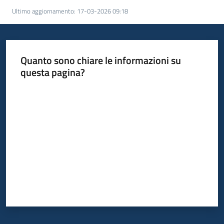
Ultimo aggiornamento
:
17-03-2026 09:18
Piani
Programmi
Progetti
Quanto sono chiare le informazioni su
questa pagina?
Valuta da 1 a 5 stelle
Newsletter
Seguici
su