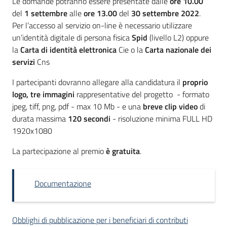
Le domande potranno essere presentate dalle
ore 10.00
del
1 settembre
alle
ore 13.00
del
30 settembre 2022
.
Per l’accesso al servizio on-line è necessario utilizzare
un’identità digitale di persona fisica
Spid
(livello L2) oppure
la
Carta di identità elettronica
Cie o la
Carta nazionale dei
servizi
Cns
I partecipanti dovranno allegare alla candidatura il
proprio
logo, tre immagini
rappresentative del progetto - formato
jpeg, tiff, png, pdf - max 10 Mb - e una
breve clip video
di
durata massima
120 secondi
- risoluzione minima FULL HD
1920x1080
La partecipazione al premio
è gratuita
.
Documentazione
Obblighi di pubblicazione per i beneficiari di contributi