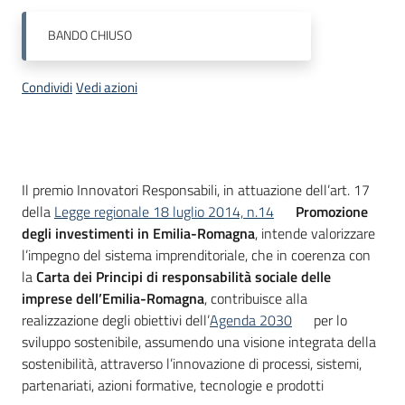
BANDO
CHIUSO
Piani
Programmi
Condividi
Vedi azioni
Progetti
Descrizione
Il premio Innovatori Responsabili, in attuazione dell’art. 17
della
Legge regionale 18 luglio 2014, n.14
Promozione
Newsletter
degli investimenti in Emilia-Romagna
, intende valorizzare
l’impegno del sistema imprenditoriale, che in coerenza con
la
Carta dei Principi di responsabilità sociale delle
imprese dell’Emilia-Romagna
, contribuisce alla
Seguici
realizzazione degli obiettivi dell’
Agenda 2030
per lo
su
sviluppo sostenibile, assumendo una visione integrata della
sostenibilità, attraverso l’innovazione di processi, sistemi,
partenariati, azioni formative, tecnologie e prodotti