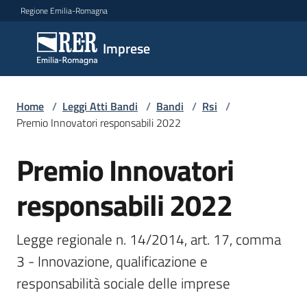
Vai al contenuto
Vai alla navigazione
Vai al footer
Regione Emilia-Romagna
Imprese
Imprese
Argomenti
Home
/
Leggi Atti Bandi
/
Bandi
/
Rsi
/
Premio Innovatori responsabili 2022
Premio Innovatori
Salta al contenuto
Novità
responsabili 2022
Servizi
Legge regionale n. 14/2014, art. 17, comma 
Leggi
3 - Innovazione, qualificazione e 
Atti
responsabilità sociale delle imprese
Bandi