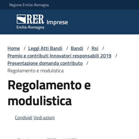
Vai al contenuto
Vai alla navigazione
Vai al footer
Regione Emilia-Romagna
Imprese
Imprese
Argomenti
Home
/
Leggi Atti Bandi
/
Bandi
/
Rsi
/
Premio e contributi Innovatori responsabili 2019
/
Presentazione domanda contributo
/
Regolamento e modulistica
Novità
Regolamento e
modulistica
Servizi
Leggi
Condividi
Vedi azioni
Atti
Bandi