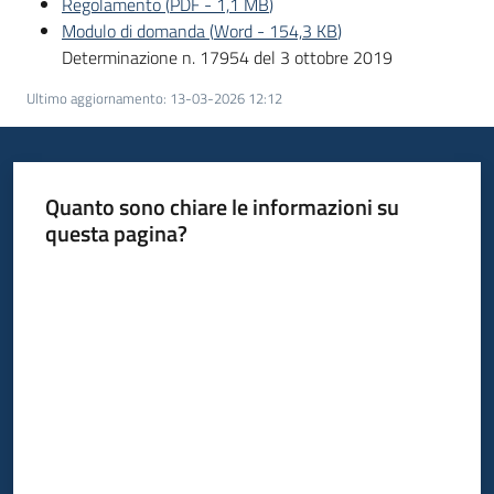
Regolamento
(
PDF
-
1,1 MB
)
Modulo di domanda
(
Word
-
154,3 KB
)
Piani
Determinazione n. 17954 del 3 ottobre 2019
Programmi
Ultimo aggiornamento
:
13-03-2026 12:12
Progetti
Quanto sono chiare le informazioni su
questa pagina?
Valuta da 1 a 5 stelle
Newsletter
Seguici
su