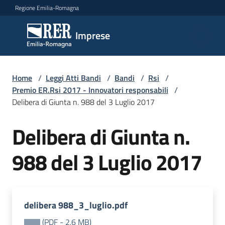
Vai al contenuto
Vai alla navigazione
Vai al footer
Regione Emilia-Romagna
Imprese
Imprese
Argomenti
Home
/
Leggi Atti Bandi
/
Bandi
/
Rsi
/
Premio ER.Rsi 2017 - Innovatori responsabili
/
Delibera di Giunta n. 988 del 3 Luglio 2017
Novità
Delibera di Giunta n.
988 del 3 Luglio 2017
Servizi
Leggi
Atti
delibera 988_3_luglio.pdf
Bandi
(
PDF
-
2,6 MB
)