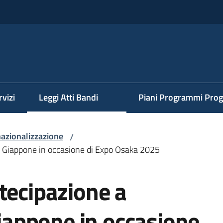
rvizi
Leggi Atti Bandi
Piani Programmi Prog
nazionalizzazione
/
in Giappone in occasione di Expo Osaka 2025
tecipazione a
Giappone in occasione