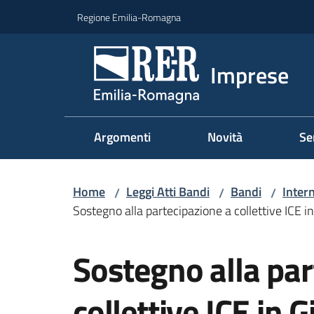
Vai al contenuto
Vai alla navigazione
Vai al footer
Regione Emilia-Romagna
Imprese
Argomenti
Novità
Se
Home
Leggi Atti Bandi
Bandi
Inter
/
/
/
Sostegno alla partecipazione a collettive ICE 
Salta al contenuto
Sostegno alla par
collettive ICE in 