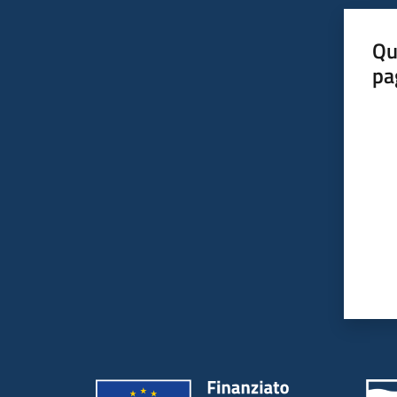
Qu
pa
Valut