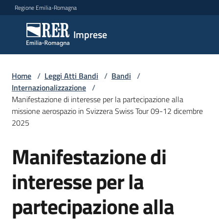
Vai al contenuto
Vai alla navigazione
Vai al footer
Regione Emilia-Romagna
Imprese
Imprese
Argomenti
Home
/
Leggi Atti Bandi
/
Bandi
/
Internazionalizzazione
/
Manifestazione di interesse per la partecipazione alla
missione aerospazio in Svizzera Swiss Tour 09-12 dicembre
Novità
2025
Manifestazione di
Salta al contenuto
Servizi
interesse per la
Leggi
Atti
partecipazione alla
Bandi