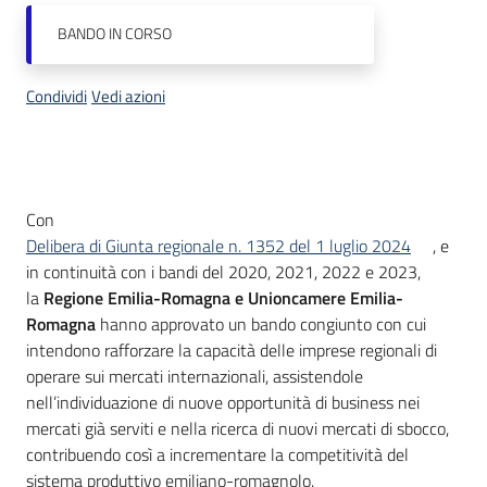
BANDO
IN CORSO
Piani
Programmi
Condividi
Vedi azioni
Progetti
Descrizione
Con
Delibera di Giunta regionale n. 1352 del 1 luglio 2024
, e
in continuità con i bandi del 2020, 2021, 2022 e 2023,
Newsletter
la
Regione Emilia-Romagna e Unioncamere Emilia-
Romagna
hanno approvato un bando congiunto con cui
intendono rafforzare la capacità delle imprese regionali di
Seguici
operare sui mercati internazionali, assistendole
su
nell’individuazione di nuove opportunità di business nei
mercati già serviti e nella ricerca di nuovi mercati di sbocco,
contribuendo così a incrementare la competitività del
sistema produttivo emiliano-romagnolo.