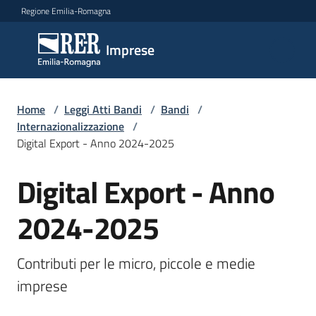
Vai al contenuto
Vai alla navigazione
Vai al footer
Regione Emilia-Romagna
Imprese
Imprese
Argomenti
Home
/
Leggi Atti Bandi
/
Bandi
/
Internazionalizzazione
/
Digital Export - Anno 2024-2025
Novità
Digital Export - Anno
Salta al contenuto
2024-2025
Servizi
Contributi per le micro, piccole e medie 
Leggi
Atti
imprese
Bandi