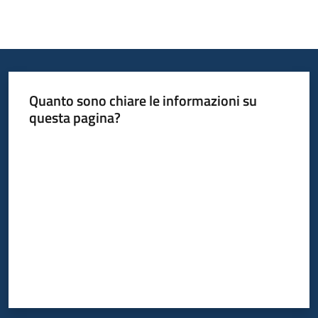
Piani
Programmi
Progetti
Quanto sono chiare le informazioni su
questa pagina?
Valuta da 1 a 5 stelle
Newsletter
Seguici
su