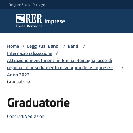
Vai al contenuto
Vai alla navigazione
Vai al footer
Regione Emilia-Romagna
Imprese
Imprese
Argomenti
Home
/
Leggi Atti Bandi
/
Bandi
/
Internazionalizzazione
/
Attrazione investimenti in Emilia-Romagna, accordi
regionali di insediamento e sviluppo delle imprese -
/
Novità
Anno 2022
Graduatorie
Servizi
Graduatorie
Salta al contenuto
Leggi
Condividi
Vedi azioni
Atti
Bandi