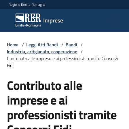
Vai al contenuto
Vai alla navigazione
Vai al footer
Regione Emilia-Romagna
Imprese
Imprese
Argomenti
Home
/
Leggi Atti Bandi
/
Bandi
/
Industria, artigianato, cooperazione
/
Contributo alle imprese e ai professionisti tramite Consorzi
Fidi
Novità
Contributo alle
Salta al contenuto
Servizi
imprese e ai
Leggi
professionisti tramite
Atti
Bandi