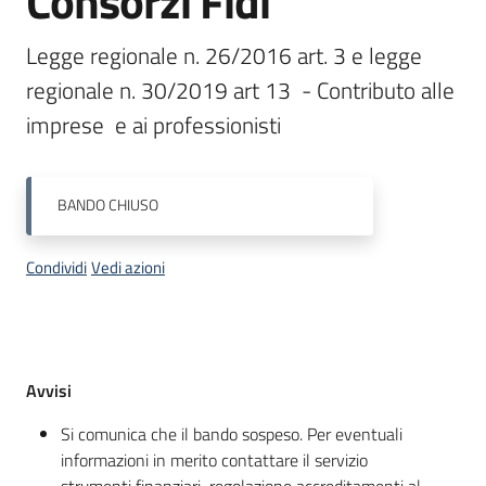
Consorzi Fidi
Legge regionale n. 26/2016 art. 3 e legge 
Piani
Programmi
regionale n. 30/2019 art 13  - Contributo alle 
Progetti
imprese  e ai professionisti
BANDO
CHIUSO
Condividi
Vedi azioni
Newsletter
Seguici
Descrizione
Avvisi
su
Si comunica che il bando sospeso. Per eventuali
informazioni in merito contattare il servizio
strumenti finanziari regolazione accreditamenti al