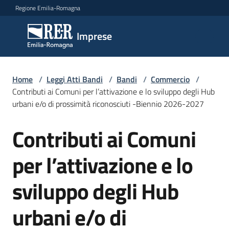
Vai al contenuto
Vai alla navigazione
Vai al footer
Regione Emilia-Romagna
Imprese
Imprese
Argomenti
Home
/
Leggi Atti Bandi
/
Bandi
/
Commercio
/
Contributi ai Comuni per l’attivazione e lo sviluppo degli Hub
urbani e/o di prossimità riconosciuti -Biennio 2026-2027
Novità
Contributi ai Comuni
Salta al contenuto
per l’attivazione e lo
Servizi
sviluppo degli Hub
Leggi
Atti
urbani e/o di
Bandi