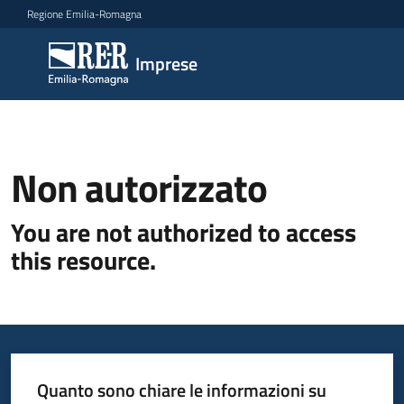
Vai al contenuto
Vai alla navigazione
Vai al footer
Regione Emilia-Romagna
Imprese
Imprese
Argomenti
Non autorizzato
Novità
You are not authorized to access
this resource.
Servizi
Leggi
Atti
Bandi
Quanto sono chiare le informazioni su