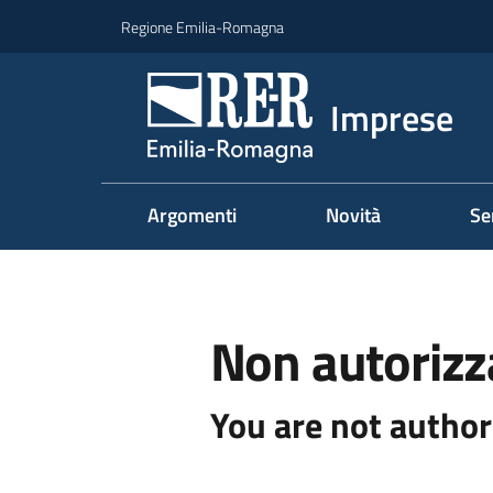
Vai al contenuto
Vai alla navigazione
Vai al footer
Regione Emilia-Romagna
Imprese
Argomenti
Novità
Se
Non autorizz
You are not author