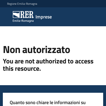
Vai al contenuto
Vai alla navigazione
Vai al footer
Regione Emilia-Romagna
Imprese
Imprese
Argomenti
Non autorizzato
Novità
You are not authorized to access
this resource.
Servizi
Leggi
Atti
Bandi
Quanto sono chiare le informazioni su