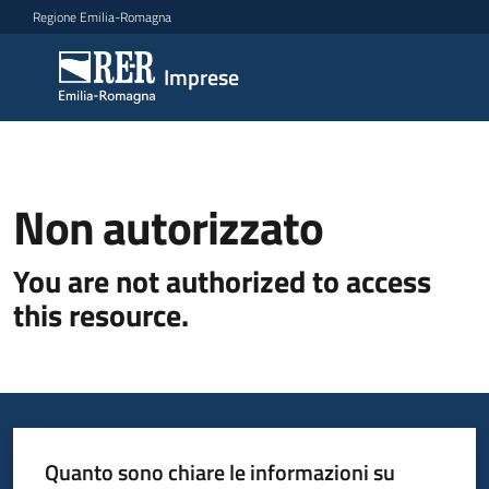
Vai al contenuto
Vai alla navigazione
Vai al footer
Regione Emilia-Romagna
Imprese
Imprese
Argomenti
Non autorizzato
Novità
You are not authorized to access
this resource.
Servizi
Leggi
Atti
Bandi
Quanto sono chiare le informazioni su