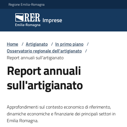
Vai al contenuto
Vai alla navigazione
Vai al footer
Regione Emilia-Romagna
Imprese
Imprese
Argomenti
Home
/
Artigianato
/
In primo piano
/
Osservatorio regionale dell'artigianato
/
Report annuali sull'artigianato
Report annuali
Novità
sull'artigianato
Servizi
Leggi
Approfondimenti sul contesto economico di riferimento,
Atti
dinamiche economiche e finanziarie dei principali settori in
Bandi
Emilia Romagna.