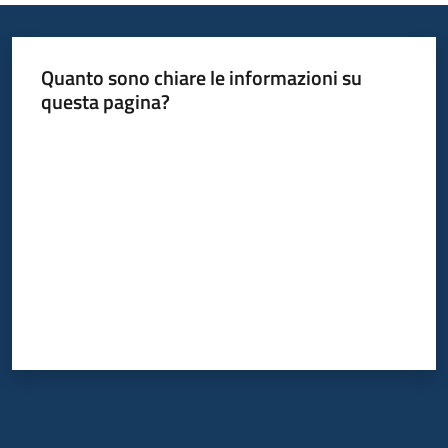
Piani
Programmi
Quanto sono chiare le informazioni su
Progetti
questa pagina?
Valuta da 1 a 5 stelle
Newsletter
Seguici
su