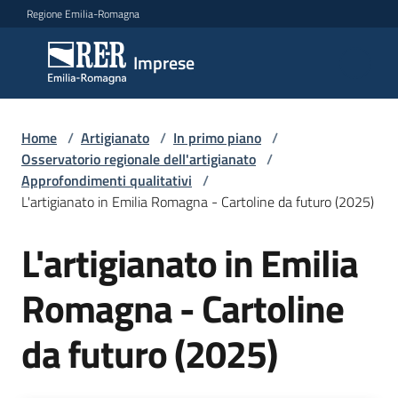
Vai al contenuto
Vai alla navigazione
Vai al footer
Regione Emilia-Romagna
Imprese
Imprese
Argomenti
Home
/
Artigianato
/
In primo piano
/
Osservatorio regionale dell'artigianato
/
Approfondimenti qualitativi
/
L'artigianato in Emilia Romagna - Cartoline da futuro (2025)
Novità
L'artigianato in Emilia
Servizi
Romagna - Cartoline
Leggi
da futuro (2025)
Atti
Bandi