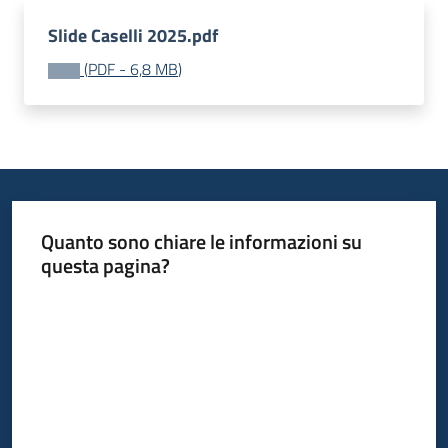
Slide Caselli 2025.pdf
Piani
(
PDF
-
6,8 MB
)
Programmi
Progetti
Quanto sono chiare le informazioni su
Newsletter
questa pagina?
Valuta da 1 a 5 stelle
Seguici
su