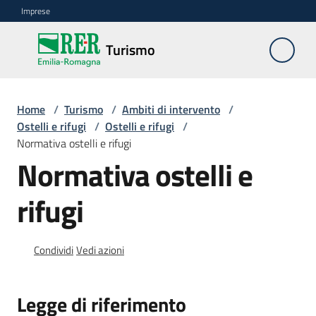
Vai al contenuto
Vai alla navigazione
Vai al footer
Imprese
Turismo
Turismo
Home
Ambiti
/
Turismo
/
Ambiti di intervento
/
Ostelli e rifugi
di
/
Ostelli e rifugi
/
Normativa ostelli e rifugi
intervento
Menu selezionato
Normativa ostelli e
Professioni
rifugi
turistiche
Turismo
Condividi
Vedi azioni
accessibile
Progetti
Legge di riferimento
europei