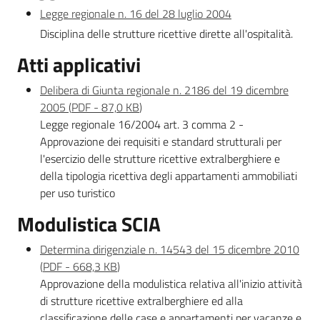
Legge regionale n. 16 del 28 luglio 2004
Disciplina delle strutture ricettive dirette all'ospitalità.
Atti applicativi
Delibera di Giunta regionale n. 2186 del 19 dicembre
Imprese
2005
(
PDF
-
87,0 KB
)
Legge regionale 16/2004 art. 3 comma 2 -
Argomenti
Approvazione dei requisiti e standard strutturali per
l'esercizio delle strutture ricettive extralberghiere e
Novità
della tipologia ricettiva degli appartamenti ammobiliati
per uso turistico
Servizi
Modulistica SCIA
Leggi Atti Bandi
Determina dirigenziale n. 14543 del 15 dicembre 2010
(
PDF
-
668,3 KB
)
Approvazione della modulistica relativa all'inizio attività
di strutture ricettive extralberghiere ed alla
Piani Programmi
classificazione delle case e appartamenti per vacanze e