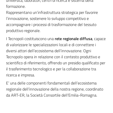
filiere
università, laboratori, centri di ricerca e sistema della
formazione.
Rappresentano un’infrastruttura strategica per favorire
l’innovazione, sostenere lo sviluppo competitivo e
Creazione
accompagnare i processi di trasformazione del tessuto
e
produttivo regionale.
Accelerazione
di
I Tecnopoli costituiscono una
rete regionale diffusa
, capace
impresa
di valorizzare le specializzazioni locali e di connettere i
diversi attori dell’ecosistema dell’innovazione. Ogni
Tecnopolo opera in relazione con il contesto produttivo e
scientifico di riferimento, offrendo un presidio qualificato per
AI
il trasferimento tecnologico e per la collaborazione tra
&
ricerca e impresa.
Big
Data
E’ una delle componenti fondamentali dell’ecosistema
regionale dell’innovazione della nostra regione, coordinato
da ART-ER, la Società Consortile dell’Emilia-Romagna.