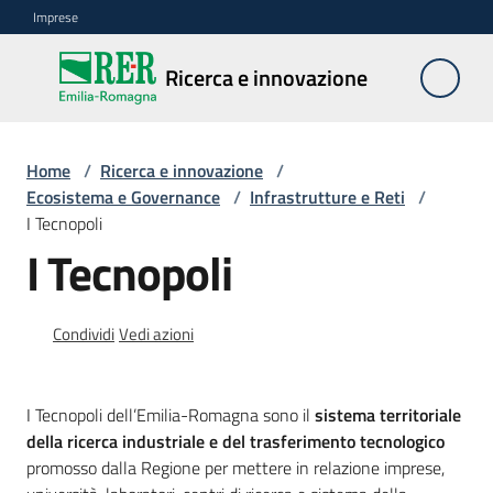
Vai al contenuto
Vai alla navigazione
Vai al footer
Imprese
Ricerca e
Ricerca e innovazione
innovazione
Home
/
Ricerca e innovazione
/
Ecosistema
Ecosistema e Governance
/
Infrastrutture e Reti
/
e
I Tecnopoli
governance
I Tecnopoli
Condividi
Vedi azioni
Ricerca
per
le
imprese
I Tecnopoli dell’Emilia-Romagna sono il
sistema territoriale
e
della ricerca industriale e del trasferimento tecnologico
le
promosso dalla Regione per mettere in relazione imprese,