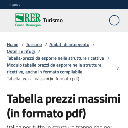
Vai al contenuto
Vai alla navigazione
Vai al footer
Imprese
Turismo
Turismo
Home
Ambiti
/
Turismo
/
Ambiti di intervento
/
Ostelli e rifugi
di
/
Tabella-prezzi da esporre nelle strutture ricettive
intervento
/
Menu selezionato
Modulo tabelle prezzi da esporre nelle strutture
/
ricettive, anche in formato compilabile
Professioni
Tabella prezzi massimi (in formato pdf)
turistiche
Tabella prezzi massimi
Turismo
accessibile
(in formato pdf)
Progetti
europei
Valida per tutte le strutture tranne che per 