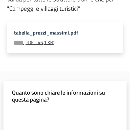
"Campeggi e villaggi turistici"
tabella_prezzi_massimi.pdf
Imprese
(
PDF
-
46,1 KB
)
Argomenti
Novità
Servizi
Quanto sono chiare le informazioni su
questa pagina?
Leggi Atti Bandi
Valuta da 1 a 5 stelle
Piani Programmi