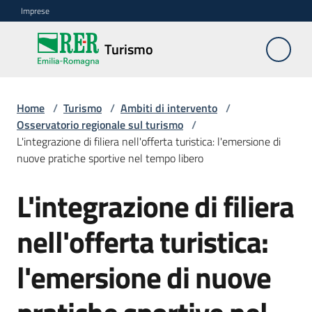
Vai al contenuto
Vai alla navigazione
Vai al footer
Imprese
Turismo
Turismo
Home
Ambiti
/
Turismo
/
Ambiti di intervento
/
Osservatorio regionale sul turismo
di
/
L'integrazione di filiera nell'offerta turistica: l'emersione di
intervento
Menu selezionato
nuove pratiche sportive nel tempo libero
Professioni
L'integrazione di filiera
turistiche
nell'offerta turistica:
Turismo
accessibile
l'emersione di nuove
Progetti
europei