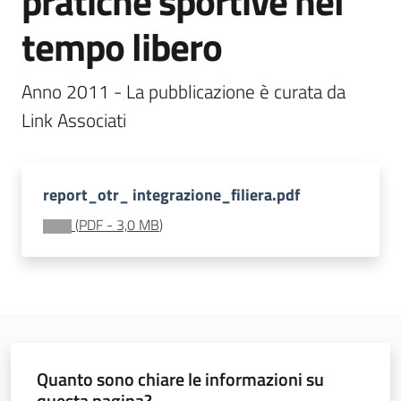
pratiche sportive nel
tempo libero
Anno 2011 - La pubblicazione è curata da 
Imprese
Link Associati
Argomenti
report_otr_ integrazione_filiera.pdf
Novità
(
PDF
-
3,0 MB
)
Servizi
Leggi Atti Bandi
Quanto sono chiare le informazioni su
Piani Programmi
questa pagina?