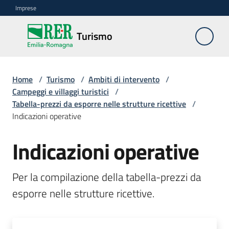
Vai al contenuto
Vai alla navigazione
Vai al footer
Imprese
Turismo
Turismo
Home
Ambiti
/
Turismo
/
Ambiti di intervento
/
Campeggi e villaggi turistici
di
/
Tabella-prezzi da esporre nelle strutture ricettive
intervento
/
Menu selezionato
Indicazioni operative
Professioni
Indicazioni operative
turistiche
Turismo
Per la compilazione della tabella-prezzi da 
accessibile
esporre nelle strutture ricettive.
Progetti
europei