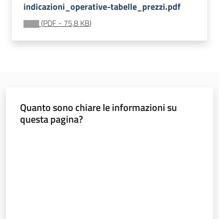
indicazioni_operative-tabelle_prezzi.pdf
(
PDF
-
75,8 KB
)
Imprese
Argomenti
Quanto sono chiare le informazioni su
questa pagina?
Novità
Valuta da 1 a 5 stelle
Servizi
Leggi Atti Bandi
Piani Programmi