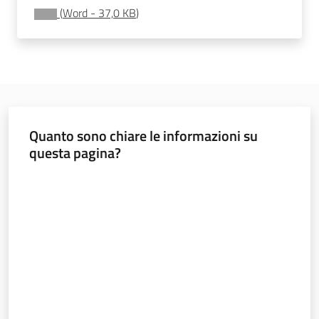
(
Word
-
37,0 KB
)
Imprese
Quanto sono chiare le informazioni su
Argomenti
questa pagina?
Novità
Valuta da 1 a 5 stelle
Servizi
Leggi Atti Bandi
Piani Programmi