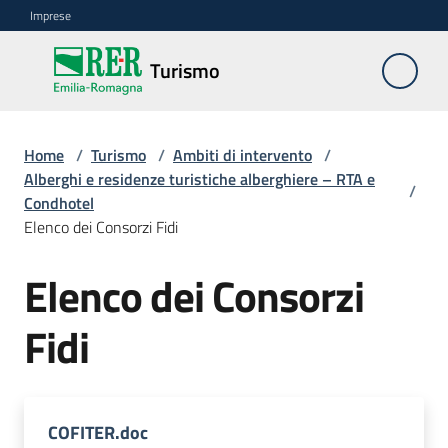
Vai al contenuto
Vai alla navigazione
Vai al footer
Imprese
Turismo
Turismo
Home
Ambiti
/
Turismo
/
Ambiti di intervento
/
Alberghi e residenze turistiche alberghiere – RTA e
di
/
Condhotel
intervento
Menu selezionato
Elenco dei Consorzi Fidi
Professioni
Elenco dei Consorzi
turistiche
Fidi
Turismo
accessibile
Progetti
COFITER.doc
europei