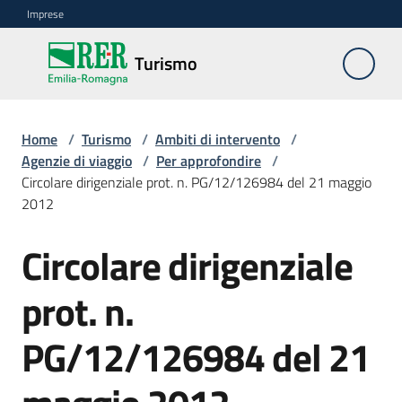
Vai al contenuto
Vai alla navigazione
Vai al footer
Imprese
Turismo
Turismo
Home
Ambiti
/
Turismo
/
Ambiti di intervento
/
Agenzie di viaggio
di
/
Per approfondire
/
Circolare dirigenziale prot. n. PG/12/126984 del 21 maggio
intervento
Menu selezionato
2012
Professioni
Circolare dirigenziale
turistiche
prot. n.
Turismo
accessibile
PG/12/126984 del 21
Progetti
europei