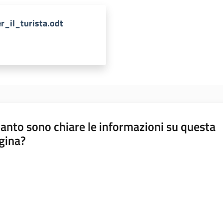
r_il_turista.odt
anto sono chiare le informazioni su questa
gina?
a da 1 a 5 stelle