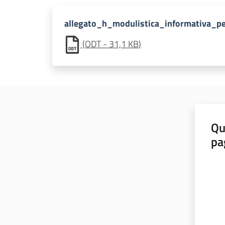
allegato_h_modulistica_informativa_pe
(
ODT
-
31,1 KB
)
Qu
pa
Valut