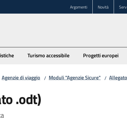
Argomenti
Novità
Servi
istiche
Turismo accessibile
Progetti europei
Agenzie di viaggio
Moduli "Agenzie Sicure"
Allegat
/
/
to .odt)
ta