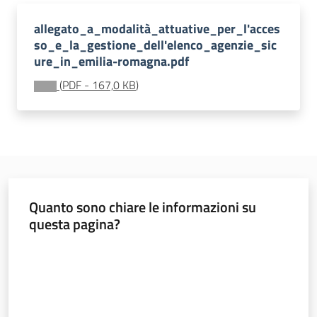
allegato_a_modalità_attuative_per_l'acces
so_e_la_gestione_dell'elenco_agenzie_sic
ure_in_emilia-romagna.pdf
(
PDF
-
167,0 KB
)
Imprese
Argomenti
Novità
Quanto sono chiare le informazioni su
Servizi
questa pagina?
Leggi Atti Bandi
Valuta da 1 a 5 stelle
Piani Programmi