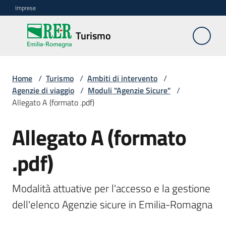
Vai al contenuto
Vai alla navigazione
Vai al footer
Imprese
Turismo
Turismo
Home
Ambiti
/
Turismo
/
Ambiti di intervento
/
Agenzie di viaggio
di
/
Moduli "Agenzie Sicure"
/
Allegato A (formato .pdf)
intervento
Menu selezionato
Allegato A (formato
Professioni
turistiche
.pdf)
Turismo
accessibile
Modalità attuative per l'accesso e la gestione 
dell'elenco Agenzie sicure in Emilia-Romagna
Progetti
europei