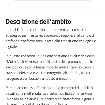
Argomenti
Descrizione dell’ambito
Novità
La mobilità e la motoristica rappresentano un settore
strategico per il sistema economico regionale, al centro di
Servizi
profonde trasformazioni legate alla transizione ecologica e
digitale.
Leggi Atti Bandi
In questo contesto, la Regione sostiene l’evoluzione della
“Motor Valley” verso modelli sostenibili, promuovendo lo
sviluppo di veicoli a basso impatto ambientale, soluzioni di
Piani Programmi
trazione elettrica e vettori energetici alternativi, tra cui
Progetti
idrogeno e combustibili a ridotte emissioni.
Parallelamente, si affermano nuovi paradigmi di mobilità
basati sulla multimodalità e sulla mobilità come servizio
(Mobility as a Service), supportati da piattaforme digitali e
sistemi avanzati di gestione delle flotte.