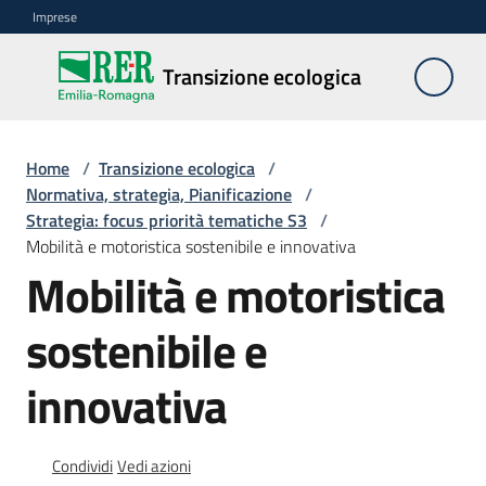
Vai al contenuto
Vai alla navigazione
Vai al footer
Imprese
Transizione
Transizione ecologica
ecologica
Home
/
Transizione ecologica
/
Normativa,
Normativa, strategia, Pianificazione
/
Strategia
Strategia: focus priorità tematiche S3
/
e
Mobilità e motoristica sostenibile e innovativa
Pianificazione
Mobilità e motoristica
Menu selezionato
Ecosistema
sostenibile e
e
strumenti
innovativa
di
supporto
Condividi
Vedi azioni