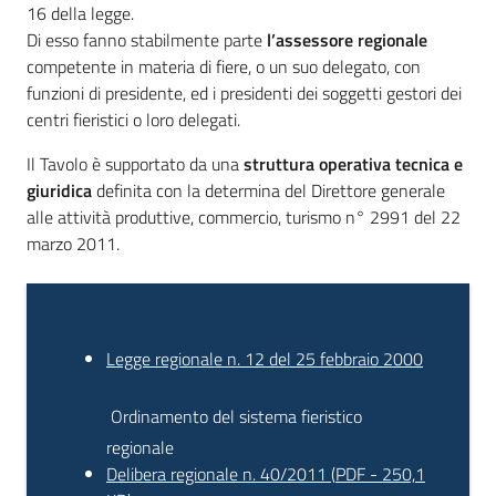
16 della legge.
Di esso fanno stabilmente parte
l’assessore regionale
competente in materia di fiere, o un suo delegato, con
Piani Programmi
funzioni di presidente, ed i presidenti dei soggetti gestori dei
Progetti
centri fieristici o loro delegati.
Il Tavolo è supportato da una
struttura operativa tecnica e
giuridica
definita con la determina del Direttore generale
alle attività produttive, commercio, turismo n° 2991 del 22
marzo 2011.
Legge regionale n. 12 del 25 febbraio 2000
Ordinamento del sistema fieristico
regionale
Delibera regionale n. 40/2011
(
PDF
-
250,1