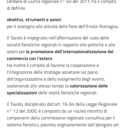
Delibera di Giunta regionale n° 40 del 2011, ha il compito
Attrazione
di definire
degli
investimenti
obiettivi, strumenti e azioni
per il sostegno alle attività delle fiere dell’Emilia-Romagna.
Il Tavolo è impegnato nell’affermazione del ruolo delle
società fieristiche regionali in rapporto alle politiche e alle
azioni per
la promozione dell’internazionalizzazione del
Imprese
commercio con l’estero
.
Ha inoltre il compito di favorire la cooperazione e
l’integrazione delle strategie societarie sul piano
Argomenti
dell’organizzazione e dello svolgimento degli eventi,
sostenendo allo stesso tempo la
valorizzazione delle
Novità
specializzazioni
delle realtà fieristiche regionali.
Servizi
Il Tavolo, disciplinato dall'art. 16-bis della Legge Regionale
n° 12 del 2000, è composto da un nucleo ristretto di
componenti della commissione regionale consultiva per il
Leggi Atti Bandi
sistema fieristico, prevista originariamente dall'abrogato art.