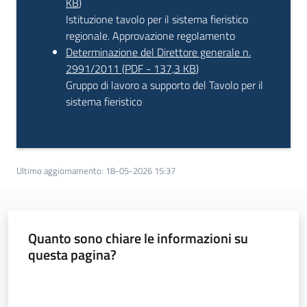
KB
)
Istituzione tavolo per il sistema fieristico
regionale. Approvazione regolamento
Determinazione del Direttore generale n.
2991/2011
(
PDF
-
137,3 KB
)
Gruppo di lavoro a supporto del Tavolo per il
sistema fieristico
Ultimo aggiornamento
:
18-05-2026 15:37
Quanto sono chiare le informazioni su
questa pagina?
Valuta da 1 a 5 stelle