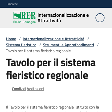
Vai al contenuto
Vai alla navigazione
Vai al footer
Imprese
Internazionalizzazione e
Internazionalizzazione
Attrattività
e Attrattività
Home
/
Internazionalizzazione e Attrattività
/
Reti
Sistema fieristico
/
Strumenti e Approfondimenti
/
e
Tavolo per il sistema fieristico regionale
partnership
Tavolo per il sistema
fieristico regionale
Sistema
fieristico
Menu selezionato
Condividi
Vedi azioni
Internazionalizzazione
delle
imprese
Il Tavolo per il sistema fieristico regionale, istituito con la