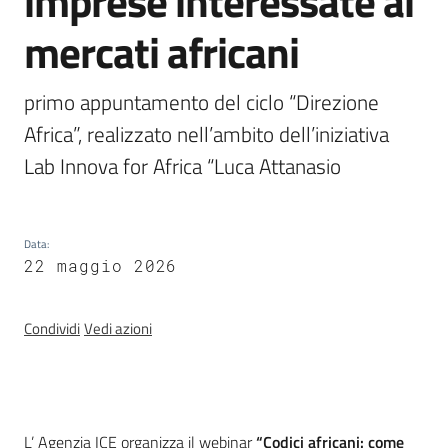
imprese interessate ai
Attrazione
mercati africani
degli
investimenti
primo appuntamento del ciclo “Direzione 
Africa”, realizzato nell’ambito dell’iniziativa 
Lab Innova for Africa “Luca Attanasio
Imprese
Data
:
Argomenti
22 maggio 2026
Novità
Condividi
Vedi azioni
Servizi
Leggi Atti Bandi
Introduzione
L’ Agenzia ICE organizza il webinar
“Codici africani: come