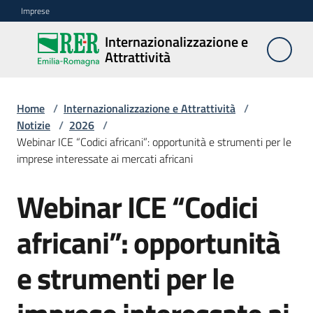
Vai al contenuto
Vai alla navigazione
Vai al footer
Imprese
Internazionalizzazione e
Internazionalizzazione
Attrattività
e Attrattività
Home
/
Internazionalizzazione e Attrattività
/
Reti
Notizie
/
2026
/
e
Webinar ICE “Codici africani”: opportunità e strumenti per le
partnership
imprese interessate ai mercati africani
Webinar ICE “Codici
Sistema
Salta al contenuto
fieristico
africani”: opportunità
Internazionalizzazione
e strumenti per le
delle
imprese