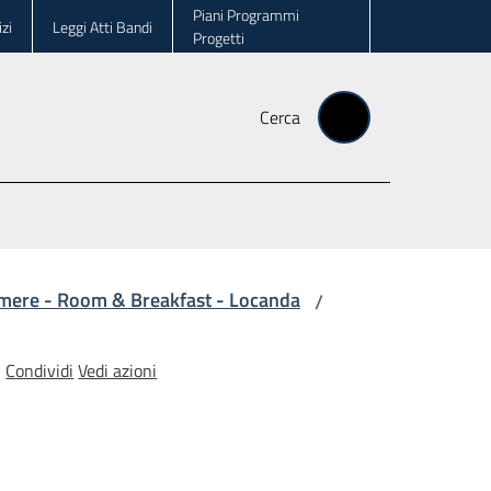
Piani Programmi
zi
Leggi Atti Bandi
Progetti
Cerca
amere - Room & Breakfast - Locanda
/
Condividi
Vedi azioni