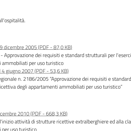
ll'ospitalità.
 19 dicembre 2005
(
PDF
-
87,0 KB
)
pprovazione dei requisiti e standard strutturali per l'eserciz
i ammobiliati per uso turistico
el 4 giugno 2007
(
PDF
-
53,6 KB
)
egionale n. 2186/2005 “Approvazione dei requisiti e standard st
 ricettiva degli appartamenti ammobiliati per uso turistico”
dicembre 2010
(
PDF
-
668,3 KB
)
'inizio attività di strutture ricettive extralberghiere ed alla 
 per uso turistico