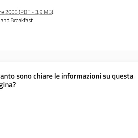
bre 2008
(
PDF
-
3,9 MB
)
 and Breakfast
anto sono chiare le informazioni su questa
gina?
a da 1 a 5 stelle