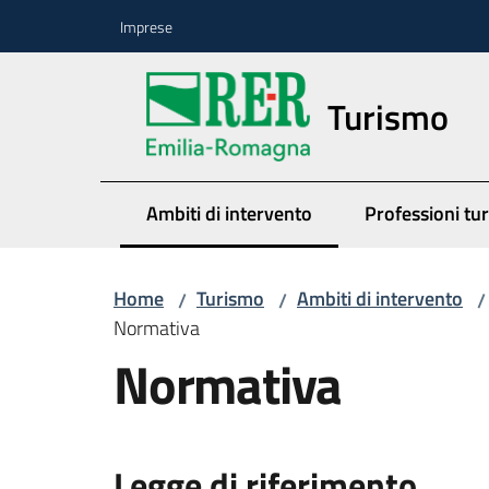
Vai al contenuto
Vai alla navigazione
Vai al footer
Imprese
Turismo
Ambiti di intervento
Professioni tur
Menu selezionato
Home
Turismo
Ambiti di intervento
/
/
/
Normativa
Normativa
Legge di riferimento