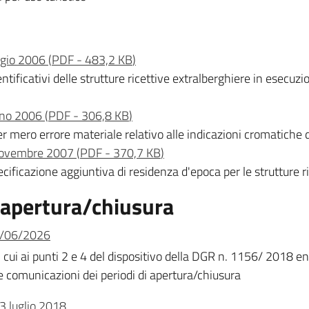
ggio 2006
(
PDF
-
483,2 KB
)
ificativi delle strutture ricettive extralberghiere in esecuzi
gno 2006
(
PDF
-
306,8 KB
)
r mero errore materiale relativo alle indicazioni cromatiche 
 novembre 2007
(
PDF
-
370,7 KB
)
cificazione aggiuntiva di residenza d'epoca per le strutture r
i apertura/chiusura
08/06/2026
cui ai punti 2 e 4 del dispositivo della DGR n. 1156/ 2018 entro
 comunicazioni dei periodi di apertura/chiusura
23 luglio 2018