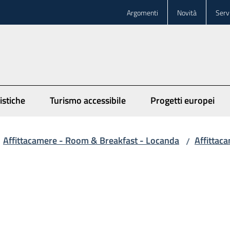
Argomenti
Novità
Servi
istiche
Turismo accessibile
Progetti europei
Affittacamere - Room & Breakfast - Locanda
Affittac
/