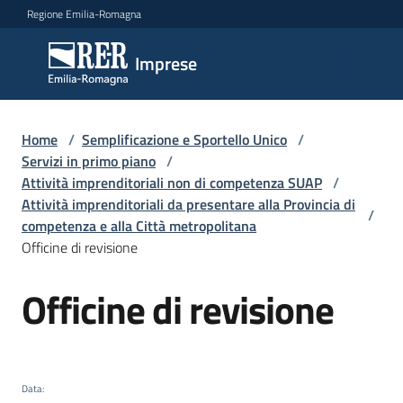
Vai al contenuto
Vai alla navigazione
Vai al footer
Regione Emilia-Romagna
Imprese
Imprese
Argomenti
Home
/
Semplificazione e Sportello Unico
/
Servizi in primo piano
/
Attività imprenditoriali non di competenza SUAP
/
Attività imprenditoriali da presentare alla Provincia di
Novità
/
competenza e alla Città metropolitana
Officine di revisione
Servizi
Officine di revisione
Salta al contenuto
Leggi
Atti
Bandi
Data
: