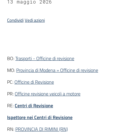
13 maggio 2026
Piani
Condividi
Vedi azioni
Programmi
Progetti
Introduzione
BO:
Trasporti - Officine di revisione
MO:
Provincia di Modena » Officine di revisione
Newsletter
PC:
Officine di Revisione
PR:
Officine revisione veicoli a motore
Seguici
RE:
Centri di Revisione
su
Ispettore nei Centri di Revisione
RN:
PROVINCIA DI RIMINI (RN)