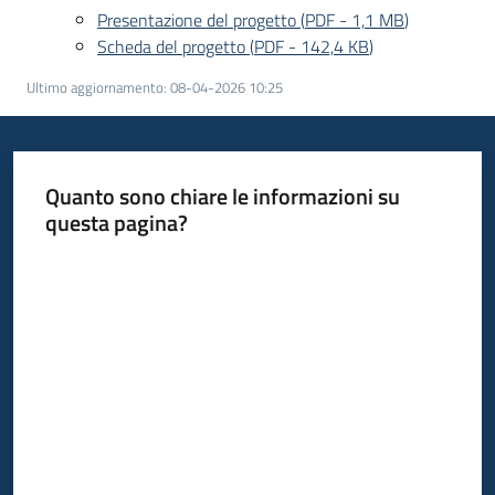
Presentazione del progetto
(
PDF
-
1,1 MB
)
Scheda del progetto
(
PDF
-
142,4 KB
)
Ultimo aggiornamento
:
08-04-2026 10:25
Quanto sono chiare le informazioni su
questa pagina?
Valuta da 1 a 5 stelle