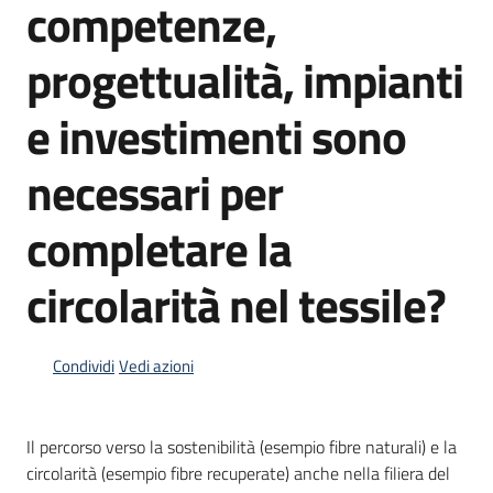
competenze,
Piani
progettualità, impianti
Programmi
Progetti
e investimenti sono
necessari per
completare la
Newsletter
circolarità nel tessile?
Condividi
Vedi azioni
Seguici
su
Il percorso verso la sostenibilità (esempio fibre naturali) e la
circolarità (esempio fibre recuperate) anche nella filiera del