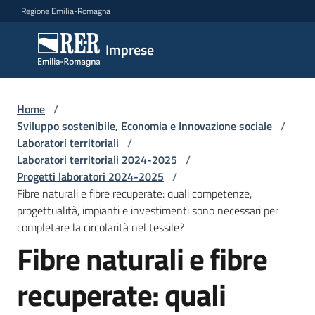
Vai al contenuto
Vai alla navigazione
Vai al footer
Regione Emilia-Romagna
Imprese
Imprese
Argomenti
Home
/
Sviluppo sostenibile, Economia e Innovazione sociale
/
Laboratori territoriali
/
Laboratori territoriali 2024-2025
/
Novità
Progetti laboratori 2024-2025
/
Fibre naturali e fibre recuperate: quali competenze,
progettualità, impianti e investimenti sono necessari per
Servizi
completare la circolarità nel tessile?
Fibre naturali e fibre
Leggi
Atti
recuperate: quali
Bandi