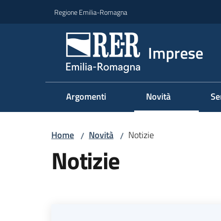
Vai al contenuto
Vai alla navigazione
Vai al footer
Regione Emilia-Romagna
Imprese
Argomenti
Novità
Se
Home
Novità
Notizie
/
/
Notizie