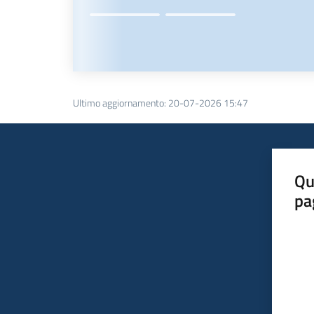
Ultimo aggiornamento
:
20-07-2026 15:47
Qu
pa
Valut