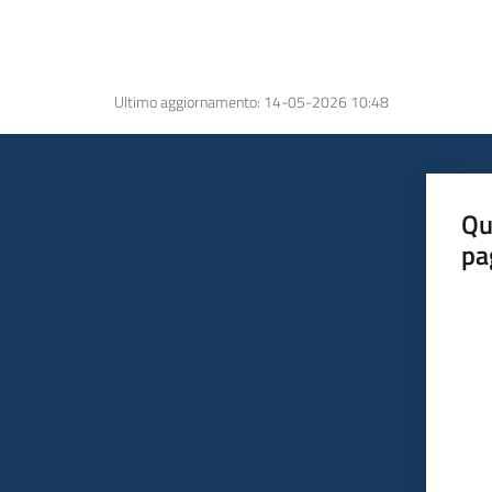
Ultimo aggiornamento
:
14-05-2026 10:48
Qu
pa
Valut