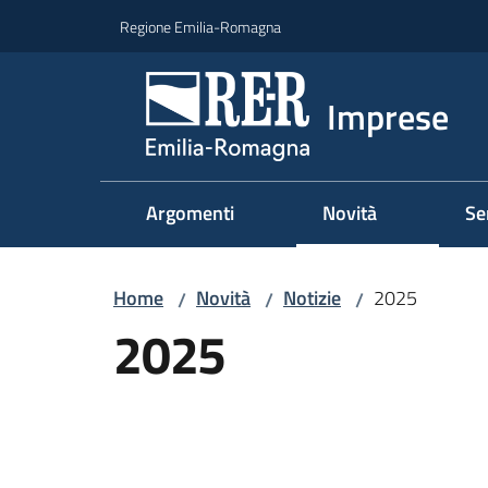
Vai al contenuto
Vai alla navigazione
Vai al footer
Regione Emilia-Romagna
Imprese
Argomenti
Novità
Se
Home
Novità
Notizie
2025
/
/
/
2025