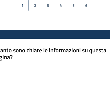
1
2
3
4
5
6
Pagina precedente
Pagina
Pagina
Pagina
Pagina
Pagina
Pagina
Pagina
anto sono chiare le informazioni su questa
gina?
a da 1 a 5 stelle